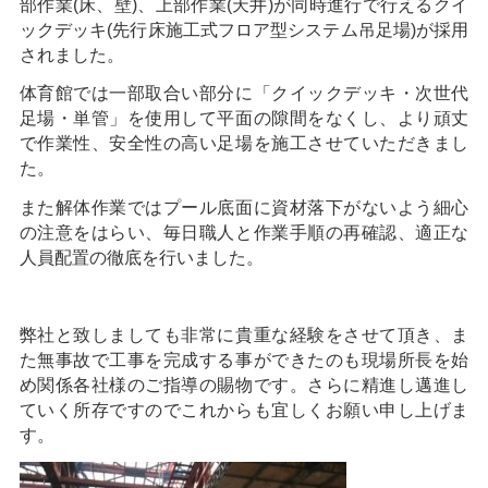
部作業(床、壁)、上部作業(天井)が同時進行で行えるクイ
ックデッキ(先行床施工式フロア型システム吊足場)が採用
されました。
体育館では一部取合い部分に「クイックデッキ・次世代
足場・単管」を使用して平面の隙間をなくし、より頑丈
で作業性、安全性の高い足場を施工させていただきまし
た。
また解体作業ではプール底面に資材落下がないよう細心
の注意をはらい、毎日職人と作業手順の再確認、適正な
人員配置の徹底を行いました。
弊社と致しましても非常に貴重な経験をさせて頂き、ま
た無事故で工事を完成する事ができたのも現場所長を始
め関係各社様のご指導の賜物です。さらに精進し邁進し
ていく所存ですのでこれからも宜しくお願い申し上げま
す。