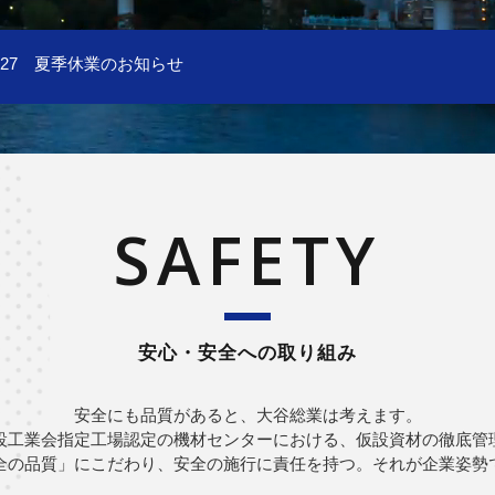
7.15
第12回 大谷総業株式会社 安全大会
SAFETY
安心・安全への取り組み
安全にも品質があると、大谷総業は考えます。
設工業会指定工場認定の機材センターにおける、仮設資材の徹底管
全の品質」にこだわり、安全の施行に責任を持つ。それが企業姿勢