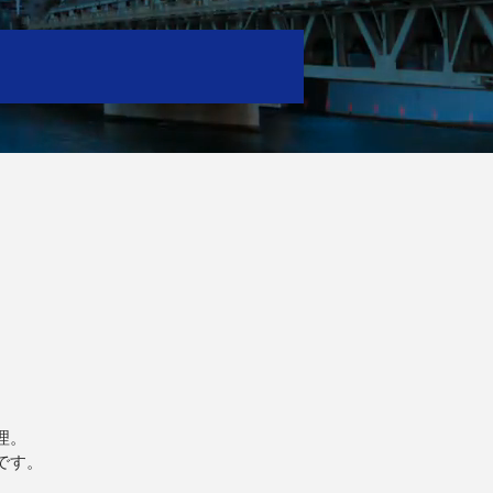
理。
です。